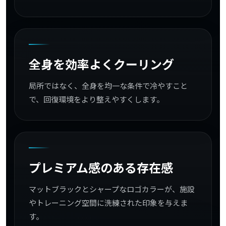
全身
を
効率
よく
クーリング
局所ではなく、全身を均一な条件で冷やすこと
で、回復環境をより整えやすくします。
プレミアム
感
の
ある
存在
感
マットブラックとシャープなロゴカラーが、施設
やトレーニング空間に洗練された印象を与えま
す。