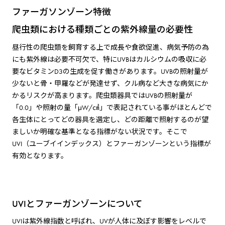
ファーガソンゾーン特徴
爬虫類における種類ごとの紫外線量の必要性
昼行性の爬虫類を飼育する上で成長や食欲促進、病気予防の為
にも紫外線は必要不可欠で、特にUVBはカルシウムの吸収に必
要なビタミンD3の生成を促す働きがあります。UVBの照射量が
少ないと骨・甲羅などが発達せず、クル病など大きな病気にか
かるリスクが高まります。爬虫類器具ではUVBの照射量が
「0.0」や照射の量「μW/㎠」で表記されている事がほとんどで
各生体にとってどの器具を選定し、どの距離で照射するのが望
ましいか明確な基準となる指標がない状況です。そこで
UVI（ユーブイインデックス）とファーガンゾーンという指標が
有効となります。
UVIとファーガンゾーンについて
UVIは紫外線指数と呼ばれ、UVが人体に及ぼす影響をレベルで