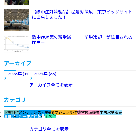
【熱中症対策製品】猛暑対策展 東京ビッグサイト
に出店しました！
熱中症対策の新常識 ー「前腕冷却」が注目される
理由ー
アーカイブ
2026年 (15)
2025年 (66)
アーカイブ全てを表示
カテゴリ
水槽制作
メンテナンス/清掃
オプション制作
機材修理交換
中古水槽販売
注目記事
熱中症対策製品
その他
カテゴリ全てを表示