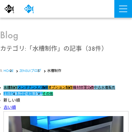
Blog
カテゴリ:「水槽制作」の記事
（38件）
HOME
ZENSUIブログ
水槽制作
水槽制作
メンテナンス/清掃
オプション制作
機材修理交換
中古水槽販売
注目記事
熱中症対策製品
その他
新しい順
古い順