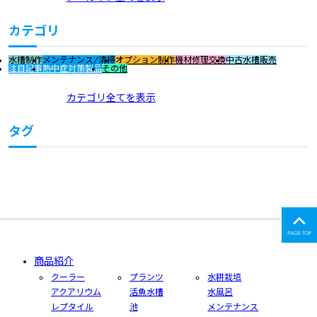
カテゴリ
水槽制作
メンテナンス/清掃
オプション制作
機材修理交換
中古水槽販売
注目記事
熱中症対策製品
その他
カテゴリ全てを表示
タグ
PAGE TOP
商品紹介
クーラー
プランツ
水耕栽培
アクアリウム
活魚水槽
水風呂
レプタイル
池
メンテナンス