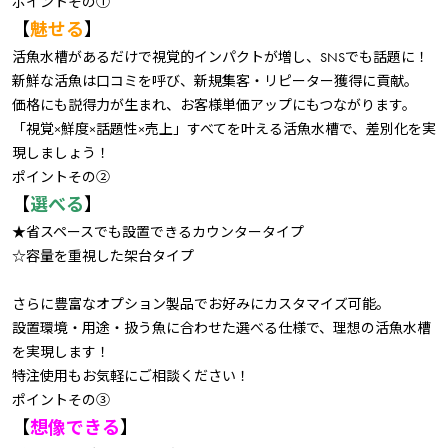
ポイントその①
【
魅せる
】
活魚水槽があるだけで視覚的インパクトが増し、SNSでも話題に！
新鮮な活魚は口コミを呼び、新規集客・リピーター獲得に貢献。
価格にも説得力が生まれ、お客様単価アップにもつながります。
「視覚×鮮度×話題性×売上」すべてを叶える活魚水槽で、差別化を実
現しましょう！
ポイントその②
【
選べる
】
★省スペースでも設置できるカウンタータイプ
☆容量を重視した架台タイプ
さらに豊富なオプション製品でお好みにカスタマイズ可能。
設置環境・用途・扱う魚に合わせた選べる仕様で、理想の活魚水槽
を実現します！
特注使用もお気軽にご相談ください！
ポイントその③
【
想像できる
】