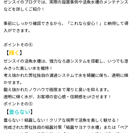
ゼンスイのブログでは、実際の設置事例や活魚水槽のメンテナンス
などを詳しくご紹介！
事前にしっかり確認できるから、「これなら安心！」と納得して導
入ができます。
ポイントその④
【
輝く
】
ゼンスイの活魚水槽は、強力なろ過システムを搭載し、いつでも澄
みきった美しい水を維持！
考え抜かれた弊社独自の濾過システムで水を綺麗に保ち、透明に輝
かせます。
鍛え抜かれたノウハウで極限まで濁りと臭いを抑えます。
透明に輝く水が、お客様の安心感・信頼感をUPさせます！
ポイントその⑤
【
曇らない
】
曇らない！結露しない！クリアな視界で活魚を美しく魅せる！
完成された弊社独自の結露対策「結露サヨナラ水槽」または「ペア