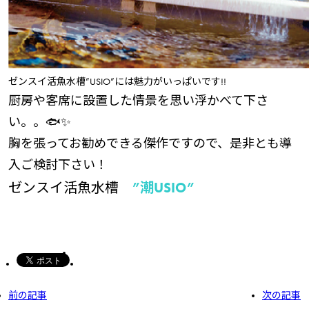
ゼンスイ活魚水槽”USIO”には魅力がいっぱいです!!
厨房や客席に設置した情景を思い浮かべて下さ
い。。🐟✨
胸を張ってお勧めできる傑作ですので、是非とも導
入ご検討下さい！
ゼンスイ活魚水槽
”潮USIO”
前の記事
次の記事