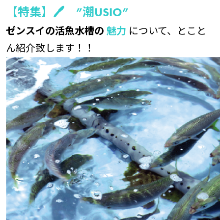
特集】🖊 ”潮USIO”
【
ゼンスイの活魚水槽の
魅力
について、とこと
ん紹介致します！！