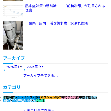
熱中症対策の新常識 ー「前腕冷却」が注目される
理由ー
千葉県 店内 活き餌水槽 水漏れ修繕
アーカイブ
2026年 (14)
2025年 (66)
アーカイブ全てを表示
カテゴリ
水槽制作
メンテナンス/清掃
オプション制作
機材修理交換
中古水槽販売
注目記事
熱中症対策製品
その他
カテゴリ全てを表示