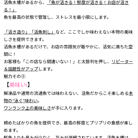
活魚水槽があるから、
「魚が活きる！鮮度が活きる！お店が活き
る！」
魚を最高の状態で管理し、ストレスを最小限にします。
「活き造り」「活魚刺し」
など、ここでしか味わえない本物の美味
しさを提供できます。
活魚水槽があるだけで、お店の雰囲気が賑やかに、活気に満ちた空
間に！
お客様も「この店なら間違いない！」と太鼓判を押し、
リピーター
＆話題性がアップ
します。
魅力その③
【
美味い!
】
解凍品や通常の流通魚では味わえない、活魚だからこそ楽しめる
本
物の”泳ぐ”味わい
。
ワンランク上の美味しさ
が手に入ります。
締めたばかりの魚を提供でき、最高の鮮度とプリプリの食感が楽し
めます。
鮮魚よりも臭みが少なく、旨みが凝縮されています。活魚水槽は